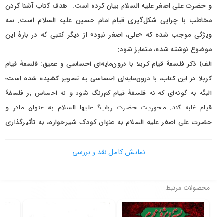
و حضرت علی اصغر علیه السلام بیان کرده است. هدف کتاب آشنا کردن
مخاطب با چرایی شکل‌گیری قیام امام حسین علیه السلام است. سه
ویژگی موجب شده که «علی، اصغر نبود» از دیگر کتبی که در بارۀ این
موضوع نوشته شده، متمایز شود:
الف) ذکر فلسفۀ قیام کربلا با درون‌مایه‌ای احساسی و عمیق: فلسفۀ قیام
کربلا در این کتاب، با درون‌مایه‌ای احساسی به تصویر کشیده شده است؛
البتّه به گونه‌ای که نه فلسفۀ قیام کم‌رنگ شود و نه احساس بر فلسفۀ
قیام غلبه کند. محوریت حضرت رباب؟ علیها السلام به عنوان مادر و
حضرت علی اصغر علیه السلام به عنوان کودک شیرخواره، به تأثیرگذاری
کتاب کمک زیادی کرده است. این محوریت موجب شده، کتاب برای
افرادی که گرایش غیرشیعی و حتّی غیر اسلامی هم دارند، قابل تأمّل
نمایش کامل نقد و بررسی
شود. به تعبیری دیگر، در این کتاب حقّانیت امام حسین علیه السلام با
یکی از بزرگ‌ترین سندهای آن یعنی شهادت کودک شیرخواره تبیین شده
محصولات مرتبط
است.
ب) استفاده از سبک ادبی: قالب این کتاب، ادبی است؛ امّا ادبیاتی که به