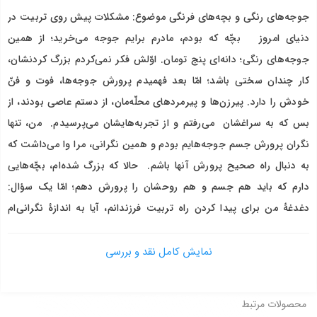
جوجه‌های رنگی و بچه‌های فرنگی موضوع: مشکلات پیش روی تربیت در
دنیای امروز بچّه‌ که بودم، مادرم برایم جوجه می‌خرید؛ از همین
جوجه‌های رنگی؛ دانه‌ای پنج تومان. اوّلش فکر نمی‌کردم بزرگ کردنشان،
کار چندان سختی باشد؛ امّا بعد فهمیدم پرورش جوجه‌ها، فوت و فنّ
خودش را دارد. پیرزن‌ها و پیرمردهای محلّه‌مان، از دستم عاصی بودند، از
بس که به سراغشان می‌رفتم و از تجربه‌هایشان می‌پرسیدم. من، تنها
نگران پرورش جسم جوجه‌هایم بودم و همین نگرانی، مرا وا می‌داشت که
به دنبال راه صحیح پرورش آنها باشم. حالا که بزرگ شده‌ام، بچّه‌‌هایی
دارم که باید هم جسم و هم روحشان را پرورش دهم؛ امّا یک سؤال:
دغدغۀ من برای پیدا کردن راه تربیت فرزندانم، آیا به اندازۀ نگرانی‌ام
برای پرورش جوجه‌هایم هست؟ ما در این کتاب علاوه بر مشکلات پیش
روی تربیت،‌ به صورت گذار به مبانی تربیت دینی اشاره کرده و پس از آن
نمایش کامل نقد و بررسی
در بارۀ نقش ویژۀ گزاره‌های تصویری در تربیت فرزند سخن گفته ایم.
محصولات مرتبط